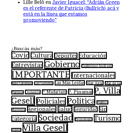
Lille Belô
en
Javier Iguacel: “Adrián Green
es el referente de Patricia (Bullrich) acá y
está en la línea que estamos
promoviendo”
¿Buscás más?
Covid
Cultura
Educación
Deportes
Gobierno
Entrevistas
Guillermo Andrada
IMPORTANTE
Internacionales
Las Más Leídas
Mar Azul
Mar de las
Julio Carabajal
Las Gaviotas
P. Villa
P. Pinamar
P. Madariaga
Opinión
Pampas
Gesell
Politica
Policiales
Política
Regionales
Salud
Sin
Seguridad
Nacional
Sociedad
Turismo
categoría
Tecnologia
Villa Gesell
Videos