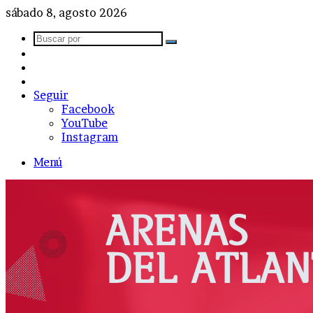
sábado 8, agosto 2026
Buscar
Barra
por
lateral
Publicación
al
Acceso
azar
Seguir
Facebook
YouTube
Instagram
Menú