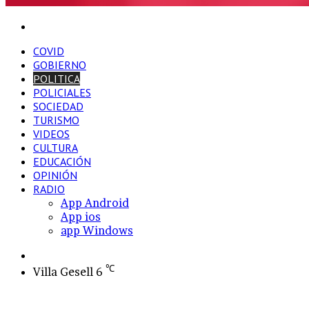
Buscar
por
COVID
GOBIERNO
POLITICA
POLICIALES
SOCIEDAD
TURISMO
VIDEOS
CULTURA
EDUCACIÓN
OPINIÓN
RADIO
App Android
App ios
app Windows
Switch
skin
℃
Villa Gesell
6