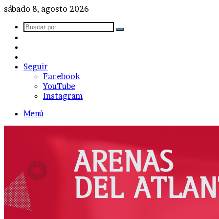
sábado 8, agosto 2026
Buscar
Barra
por
lateral
Publicación
al
Acceso
azar
Seguir
Facebook
YouTube
Instagram
Menú