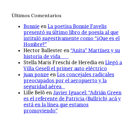
Ùltimos Comentarios
Bonnie
en
La poetisa Bonnie Favelis
presentó su último libro de poesía al que
intituló sugestivamente como “¿Que es el
Hombre?”
Hector Ballester
en
“Anita” Martínez y su
historia de vida
Stella Maris Freschi de Heredia
en
Llegó a
Villa Gesell el primer auto eléctrico
juan ponze
en
Los concejales radicales
preocupados por el aeropuerto y la
seguridad aérea
Lille Belô
en
Javier Iguacel: “Adrián Green
es el referente de Patricia (Bullrich) acá y
está en la línea que estamos
promoviendo”