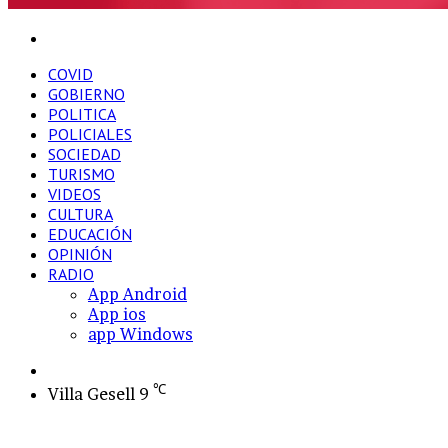
Buscar
por
COVID
GOBIERNO
POLITICA
POLICIALES
SOCIEDAD
TURISMO
VIDEOS
CULTURA
EDUCACIÓN
OPINIÓN
RADIO
App Android
App ios
app Windows
Switch
skin
℃
Villa Gesell
9