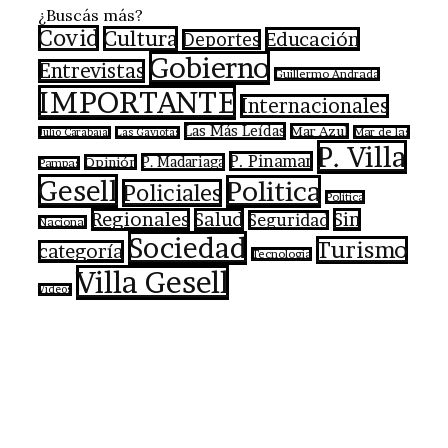
¿Buscás más?
Covid
Cultura
Educación
Deportes
Gobierno
Entrevistas
Guillermo Andrada
IMPORTANTE
Internacionales
Las Más Leídas
Mar Azul
Mar de las
Julio Carabajal
Las Gaviotas
P. Villa
P. Pinamar
P. Madariaga
Opinión
Pampas
Gesell
Politica
Policiales
Política
Regionales
Salud
Sin
Seguridad
Nacional
Sociedad
Turismo
categoría
Tecnologia
Villa Gesell
Videos
Botón
volver
arriba