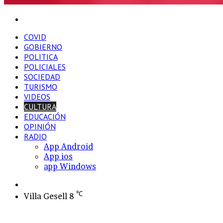
Buscar
por
COVID
GOBIERNO
POLITICA
POLICIALES
SOCIEDAD
TURISMO
VIDEOS
CULTURA
EDUCACIÓN
OPINIÓN
RADIO
App Android
App ios
app Windows
Switch
skin
℃
Villa Gesell
8