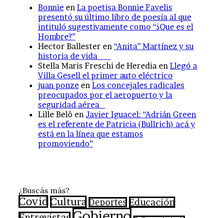
Bonnie
en
La poetisa Bonnie Favelis
presentó su último libro de poesía al que
intituló sugestivamente como “¿Que es el
Hombre?”
Hector Ballester
en
“Anita” Martínez y su
historia de vida
Stella Maris Freschi de Heredia
en
Llegó a
Villa Gesell el primer auto eléctrico
juan ponze
en
Los concejales radicales
preocupados por el aeropuerto y la
seguridad aérea
Lille Belô
en
Javier Iguacel: “Adrián Green
es el referente de Patricia (Bullrich) acá y
está en la línea que estamos
promoviendo”
¿Buscás más?
Covid
Cultura
Educación
Deportes
Gobierno
Entrevistas