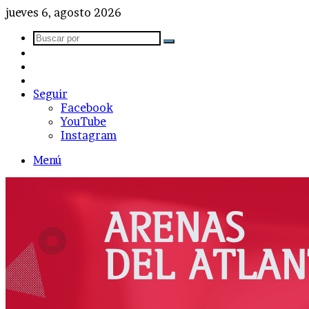
jueves 6, agosto 2026
Buscar
Barra
por
lateral
Publicación
al
Acceso
azar
Seguir
Facebook
YouTube
Instagram
Menú