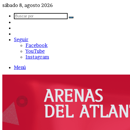
sábado 8, agosto 2026
Buscar
Barra
por
lateral
Publicación
al
Acceso
azar
Seguir
Facebook
YouTube
Instagram
Menú