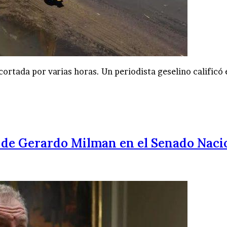
 cortada por varias horas. Un periodista geselino calificó 
 de Gerardo Milman en el Senado Naci