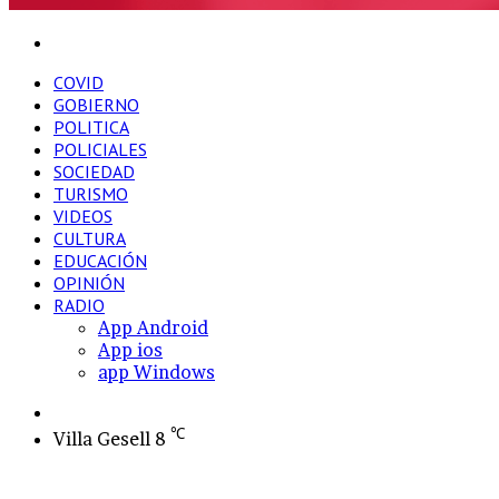
Buscar
por
COVID
GOBIERNO
POLITICA
POLICIALES
SOCIEDAD
TURISMO
VIDEOS
CULTURA
EDUCACIÓN
OPINIÓN
RADIO
App Android
App ios
app Windows
Switch
skin
℃
Villa Gesell
8