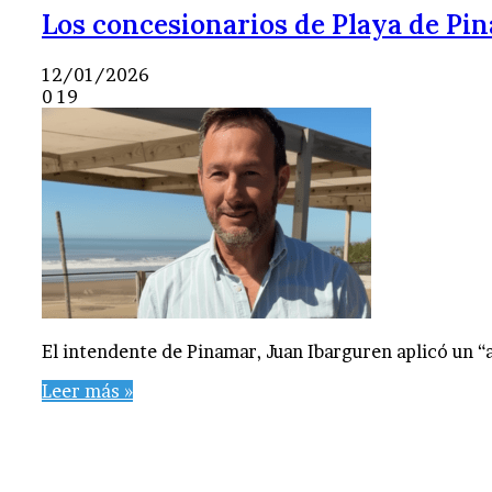
Los concesionarios de Playa de Pi
12/01/2026
0
19
El intendente de Pinamar, Juan Ibarguren aplicó un 
Leer más »