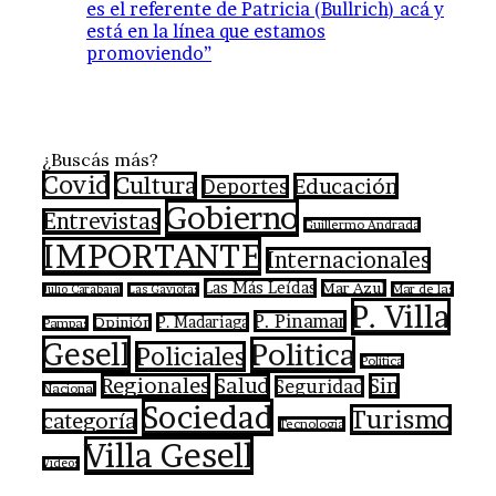
es el referente de Patricia (Bullrich) acá y
está en la línea que estamos
promoviendo”
¿Buscás más?
Covid
Cultura
Educación
Deportes
Gobierno
Entrevistas
Guillermo Andrada
IMPORTANTE
Internacionales
Las Más Leídas
Mar Azul
Mar de las
Julio Carabajal
Las Gaviotas
P. Villa
P. Pinamar
P. Madariaga
Opinión
Pampas
Gesell
Politica
Policiales
Política
Regionales
Salud
Sin
Seguridad
Nacional
Sociedad
Turismo
categoría
Tecnologia
Villa Gesell
Videos