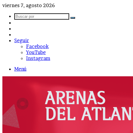
viernes 7, agosto 2026
Buscar
Barra
por
lateral
Publicación
al
Acceso
azar
Seguir
Facebook
YouTube
Instagram
Menú