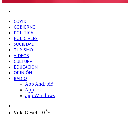
Buscar
por
COVID
GOBIERNO
POLITICA
POLICIALES
SOCIEDAD
TURISMO
VIDEOS
CULTURA
EDUCACIÓN
OPINIÓN
RADIO
App Android
App ios
app Windows
Switch
skin
℃
Villa Gesell
10