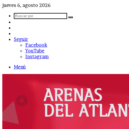
jueves 6, agosto 2026
Buscar
Barra
por
lateral
Publicación
al
Acceso
azar
Seguir
Facebook
YouTube
Instagram
Menú