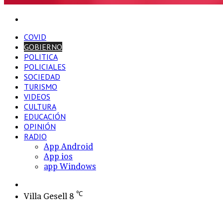
Buscar
por
COVID
GOBIERNO
POLITICA
POLICIALES
SOCIEDAD
TURISMO
VIDEOS
CULTURA
EDUCACIÓN
OPINIÓN
RADIO
App Android
App ios
app Windows
Switch
skin
℃
Villa Gesell
8