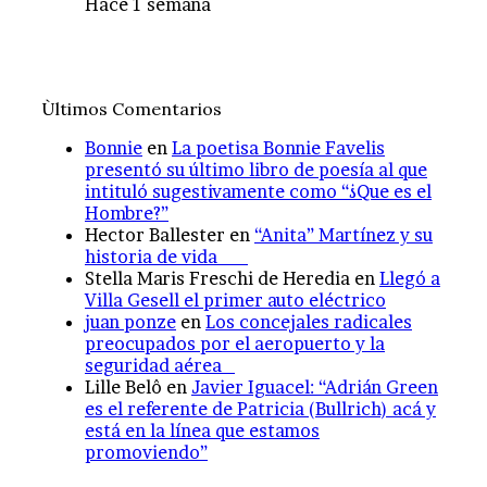
Hace 1 semana
Ùltimos Comentarios
Bonnie
en
La poetisa Bonnie Favelis
presentó su último libro de poesía al que
intituló sugestivamente como “¿Que es el
Hombre?”
Hector Ballester
en
“Anita” Martínez y su
historia de vida
Stella Maris Freschi de Heredia
en
Llegó a
Villa Gesell el primer auto eléctrico
juan ponze
en
Los concejales radicales
preocupados por el aeropuerto y la
seguridad aérea
Lille Belô
en
Javier Iguacel: “Adrián Green
es el referente de Patricia (Bullrich) acá y
está en la línea que estamos
promoviendo”