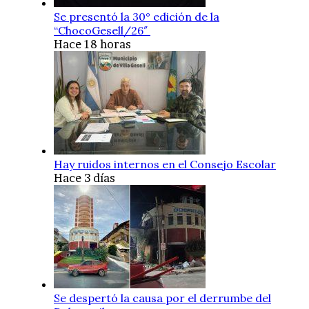
Se presentó la 30° edición de la
“ChocoGesell/26″
Hace 18 horas
Hay ruidos internos en el Consejo Escolar
Hace 3 días
Se despertó la causa por el derrumbe del