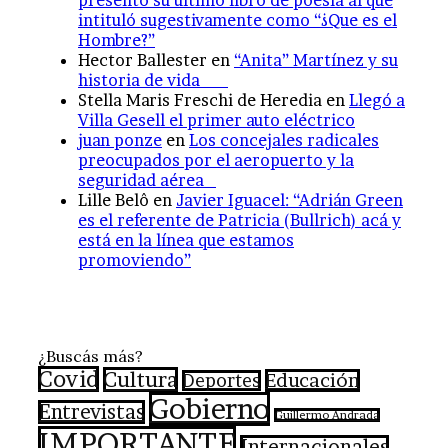
intituló sugestivamente como “¿Que es el
Hombre?”
Hector Ballester
en
“Anita” Martínez y su
historia de vida
Stella Maris Freschi de Heredia
en
Llegó a
Villa Gesell el primer auto eléctrico
juan ponze
en
Los concejales radicales
preocupados por el aeropuerto y la
seguridad aérea
Lille Belô
en
Javier Iguacel: “Adrián Green
es el referente de Patricia (Bullrich) acá y
está en la línea que estamos
promoviendo”
¿Buscás más?
Covid
Cultura
Educación
Deportes
Gobierno
Entrevistas
Guillermo Andrada
IMPORTANTE
Internacionales