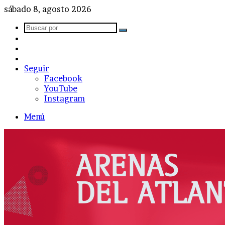
sábado 8, agosto 2026
Buscar
Barra
por
lateral
Publicación
al
Acceso
azar
Seguir
Facebook
YouTube
Instagram
Menú