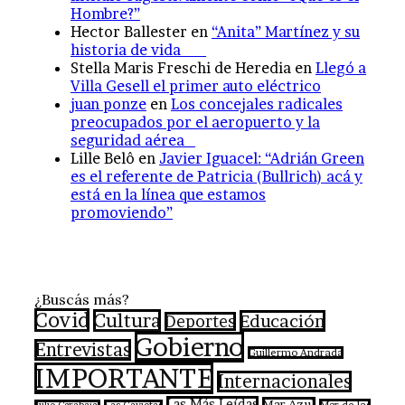
Hombre?”
Hector Ballester
en
“Anita” Martínez y su
historia de vida
Stella Maris Freschi de Heredia
en
Llegó a
Villa Gesell el primer auto eléctrico
juan ponze
en
Los concejales radicales
preocupados por el aeropuerto y la
seguridad aérea
Lille Belô
en
Javier Iguacel: “Adrián Green
es el referente de Patricia (Bullrich) acá y
está en la línea que estamos
promoviendo”
¿Buscás más?
Covid
Cultura
Educación
Deportes
Gobierno
Entrevistas
Guillermo Andrada
IMPORTANTE
Internacionales
Las Más Leídas
Mar Azul
Mar de las