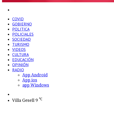
Buscar
por
COVID
GOBIERNO
POLITICA
POLICIALES
SOCIEDAD
TURISMO
VIDEOS
CULTURA
EDUCACIÓN
OPINIÓN
RADIO
App Android
App ios
app Windows
Switch
skin
℃
Villa Gesell
9