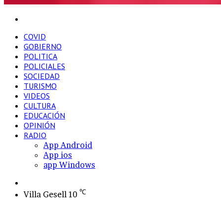
Buscar
por
COVID
GOBIERNO
POLITICA
POLICIALES
SOCIEDAD
TURISMO
VIDEOS
CULTURA
EDUCACIÓN
OPINIÓN
RADIO
App Android
App ios
app Windows
Switch
skin
℃
Villa Gesell
10