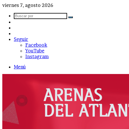
viernes 7, agosto 2026
Buscar
Barra
por
lateral
Publicación
al
Acceso
azar
Seguir
Facebook
YouTube
Instagram
Menú