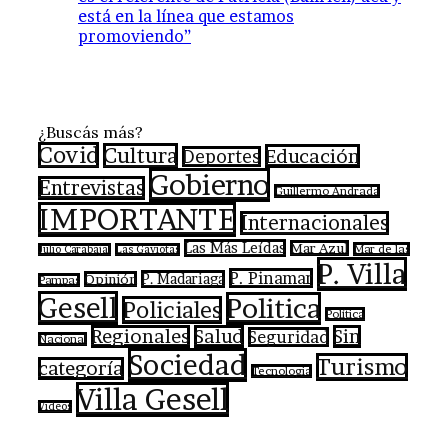
está en la línea que estamos
promoviendo”
¿Buscás más?
Covid
Cultura
Educación
Deportes
Gobierno
Entrevistas
Guillermo Andrada
IMPORTANTE
Internacionales
Las Más Leídas
Mar Azul
Mar de las
Julio Carabajal
Las Gaviotas
P. Villa
P. Pinamar
P. Madariaga
Opinión
Pampas
Gesell
Politica
Policiales
Política
Regionales
Salud
Sin
Seguridad
Nacional
Sociedad
Turismo
categoría
Tecnologia
Villa Gesell
Videos