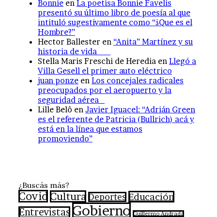
Bonnie
en
La poetisa Bonnie Favelis
presentó su último libro de poesía al que
intituló sugestivamente como “¿Que es el
Hombre?”
Hector Ballester
en
“Anita” Martínez y su
historia de vida
Stella Maris Freschi de Heredia
en
Llegó a
Villa Gesell el primer auto eléctrico
juan ponze
en
Los concejales radicales
preocupados por el aeropuerto y la
seguridad aérea
Lille Belô
en
Javier Iguacel: “Adrián Green
es el referente de Patricia (Bullrich) acá y
está en la línea que estamos
promoviendo”
¿Buscás más?
Covid
Cultura
Educación
Deportes
Gobierno
Entrevistas
Guillermo Andrada