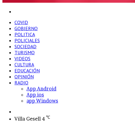
Buscar
por
COVID
GOBIERNO
POLITICA
POLICIALES
SOCIEDAD
TURISMO
VIDEOS
CULTURA
EDUCACIÓN
OPINIÓN
RADIO
App Android
App ios
app Windows
Switch
skin
℃
Villa Gesell
4