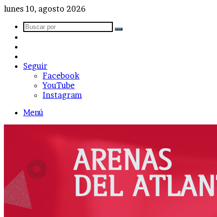
lunes 10, agosto 2026
Buscar
Barra
por
lateral
Publicación
al
Acceso
azar
Seguir
Facebook
YouTube
Instagram
Menú