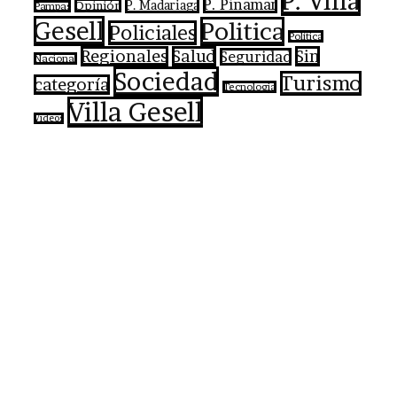
P. Villa
P. Pinamar
P. Madariaga
Opinión
Pampas
Gesell
Politica
Policiales
Política
Regionales
Salud
Sin
Seguridad
Nacional
Sociedad
Turismo
categoría
Tecnologia
Villa Gesell
Videos
Botón
volver
arriba