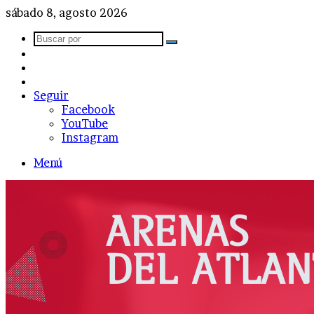
sábado 8, agosto 2026
Buscar
Barra
por
lateral
Publicación
al
Acceso
azar
Seguir
Facebook
YouTube
Instagram
Menú