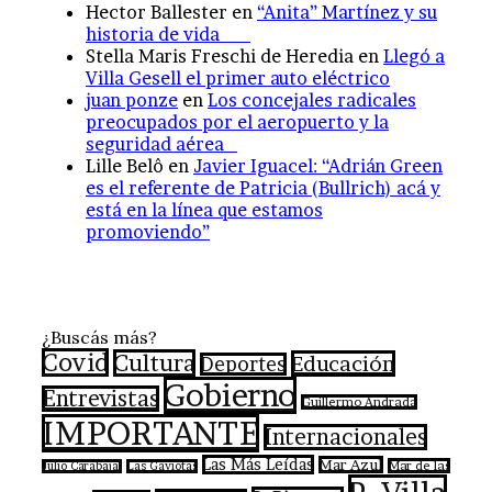
Hector Ballester
en
“Anita” Martínez y su
historia de vida
Stella Maris Freschi de Heredia
en
Llegó a
Villa Gesell el primer auto eléctrico
juan ponze
en
Los concejales radicales
preocupados por el aeropuerto y la
seguridad aérea
Lille Belô
en
Javier Iguacel: “Adrián Green
es el referente de Patricia (Bullrich) acá y
está en la línea que estamos
promoviendo”
¿Buscás más?
Covid
Cultura
Educación
Deportes
Gobierno
Entrevistas
Guillermo Andrada
IMPORTANTE
Internacionales
Las Más Leídas
Mar Azul
Mar de las
Julio Carabajal
Las Gaviotas