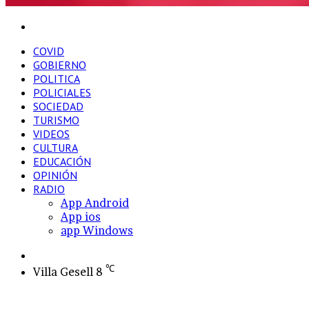
Buscar
por
COVID
GOBIERNO
POLITICA
POLICIALES
SOCIEDAD
TURISMO
VIDEOS
CULTURA
EDUCACIÓN
OPINIÓN
RADIO
App Android
App ios
app Windows
Switch
skin
℃
Villa Gesell
8